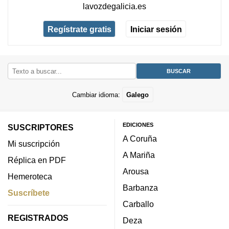
lavozdegalicia.es
Regístrate gratis
Iniciar sesión
Cambiar idioma:
Galego
EDICIONES
SUSCRIPTORES
A Coruña
Mi suscripción
A Mariña
Réplica en PDF
Arousa
Hemeroteca
Barbanza
Suscríbete
Carballo
REGISTRADOS
Deza