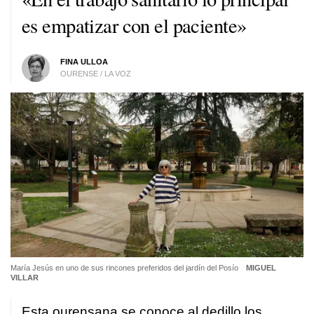
es empatizar con el paciente»
FINA ULLOA
OURENSE / LA VOZ
María Jesús en uno de sus rincones preferidos del jardín del Posío
MIGUEL
VILLAR
Esta ourensana se conoce al dedillo los