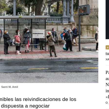
t
XA
P
a
N
Santi M. Amil
i
«
ibles las reivindicaciones de los
O.
r dispuesta a negociar