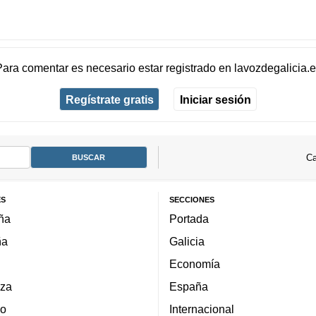
Para comentar es necesario
estar registrado
en
lavozdegalicia.
Regístrate gratis
Iniciar sesión
Ca
ES
SECCIONES
ña
Portada
ña
Galicia
Economía
za
España
lo
Internacional