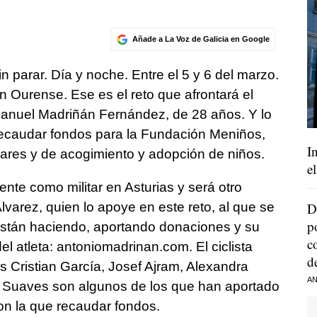
Añade a La Voz de Galicia en Google
in parar. Día y noche. Entre el 5 y 6 del marzo.
en Ourense. Ese es el reto que afrontará el
Manuel Madriñán Fernández, de 28 años. Y lo
ecaudar fondos para la Fundación Meniños,
I
ares y de acogimiento y adopción de niños.
e
ente como militar en Asturias y será otro
Álvarez, quien lo apoye en este reto, al que se
D
p
 están haciendo, aportando donaciones y su
c
l atleta: antoniomadrinan.com. El ciclista
d
s Cristian García, Josef Ajram, Alexandra
AN
s Suaves son algunos de los que han aportado
on la que recaudar fondos.