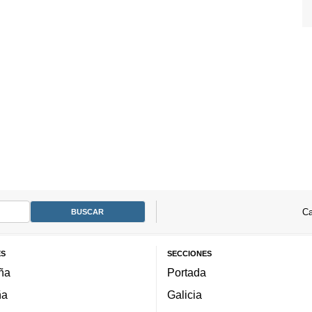
Ca
ES
SECCIONES
ña
Portada
ña
Galicia