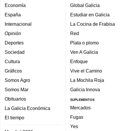
Economía
Global Galicia
España
Estudiar en Galicia
Internacional
La Cocina de Frabisa
Opinión
Red
Deportes
Plata o plomo
Sociedad
Ven A Galicia
Cultura
Enfoque
Gráficos
Vive el Camino
Somos Agro
La Mochila Roja
Somos Mar
Galicia Innova
Obituarios
SUPLEMENTOS
Mercados
La Galicia Económica
Fugas
El tiempo
Yes