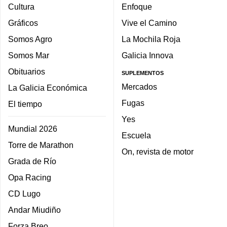
Cultura
Enfoque
Gráficos
Vive el Camino
Somos Agro
La Mochila Roja
Somos Mar
Galicia Innova
Obituarios
SUPLEMENTOS
Mercados
La Galicia Económica
Fugas
El tiempo
Yes
Mundial 2026
Escuela
Torre de Marathon
On, revista de motor
Grada de Río
Opa Racing
CD Lugo
Andar Miudiño
Forza Breo