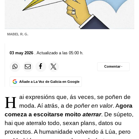
MABEL R. G.
03 may 2026
. Actualizado a las 05:00 h.
Comentar ·
Añade a La Voz de Galicia en Google
H
ai expresións que, ás veces, se poñen de
moda. Aí atrás, a de
poñer en valor
. A
gora
comeza a escoitarse
moito
aterrar
. De súpeto,
hai que aterralo todo, sexan plans, datos ou
proxectos. A humanidade volvendo á Lúa, pero