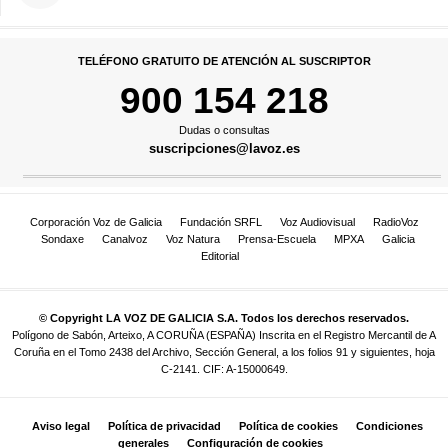
TELÉFONO GRATUITO DE ATENCIÓN AL SUSCRIPTOR
900 154 218
Dudas o consultas
suscripciones@lavoz.es
Corporación Voz de Galicia
Fundación SRFL
Voz Audiovisual
RadioVoz
Sondaxe
Canalvoz
Voz Natura
Prensa-Escuela
MPXA
Galicia
Editorial
© Copyright LA VOZ DE GALICIA S.A. Todos los derechos reservados.
Polígono de Sabón, Arteixo, A CORUÑA (ESPAÑA) Inscrita en el Registro Mercantil de A
Coruña en el Tomo 2438 del Archivo, Sección General, a los folios 91 y siguientes, hoja
C-2141. CIF: A-15000649.
Aviso legal
Política de privacidad
Política de cookies
Condiciones
generales
Configuración de cookies