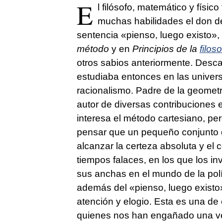
E
l filósofo, matemático y físic
muchas habilidades el don de
sentencia «pienso, luego existo»
método
y en
Principios de la
filoso
otros sabios anteriormente. Desca
estudiaba entonces en las univer
racionalismo. Padre de la geometr
autor de diversas contribuciones en
interesa el método cartesiano, pe
pensar que un pequeño conjunto 
alcanzar la certeza absoluta y e
tiempos falaces, en los que los 
sus anchas en el mundo de la polít
además del «pienso, luego existo»
atención y elogio. Esta es una de 
quienes nos han engañado una vez