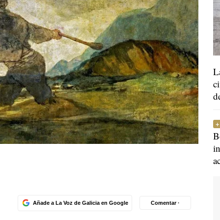
L
c
d
B
i
a
Añade a La Voz de Galicia en Google
Comentar ·