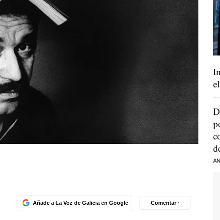
I
e
D
p
c
d
AN
Añade a La Voz de Galicia en Google
Comentar ·