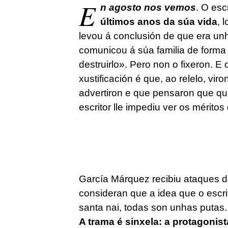
E
n
agosto nos vemos
. O esc
últimos anos da súa vida
, 
levou á conclusión de que era unh
comunicou á súa familia de forma t
destruirlo». Pero non o fixeron. E
xustificación é que, ao relelo, vi
advertiron e que pensaron que qui
escritor lle impediu ver os méritos
García Márquez recibiu ataques d
consideran que a idea que o escri
santa nai, todas son unhas putas. 
A trama é sinxela: a protagoni