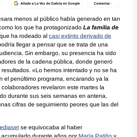
Añade a La Voz de Galicia en Google
Comentar ·
sara menos al público había generado en tan
s como los que ha protagonizado
La familia de
o que ha rodeado al
casi extinto derivado de
odría llegar a pensar que se trata de una
udiencia. Sin embargo, su presencia ha sido
tadores de la cadena pública, donde generó
 resultados. «Lo hemos intentado y no se ha
en el penúltimo programa, encarando ya la
 colaboradores revelaron este martes la
ido durante sus seis semanas en antena,
s cifras de seguimiento peores que las del
ediaset
se equivocaba al haber
l acumulado durante años por
María Patiño
y