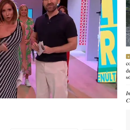
c
d
M
I
C