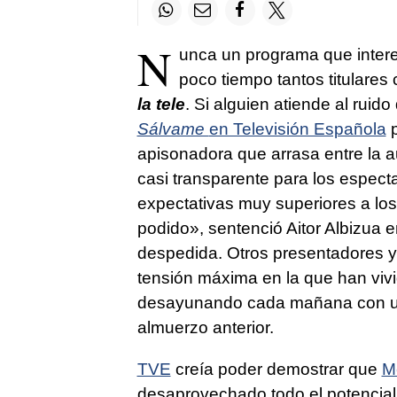
N
unca un programa que intere
poco tiempo tantos titulare
la tele
. Si alguien atiende al ruid
Sálvame
en Televisión Española
p
apisonadora que arrasa entre la a
casi transparente para los espec
expectativas muy superiores a los
podido», sentenció Aitor Albizua 
despedida. Otros presentadores y
tensión máxima en la que han viv
desayunando cada mañana con una
almuerzo anterior.
TVE
creía poder demostrar que
M
desaprovechado todo el potencia