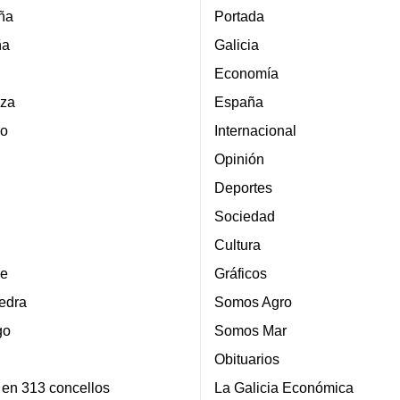
ña
Portada
ña
Galicia
Economía
za
España
lo
Internacional
Opinión
Deportes
Sociedad
Cultura
e
Gráficos
edra
Somos Agro
go
Somos Mar
Obituarios
 en 313 concellos
La Galicia Económica