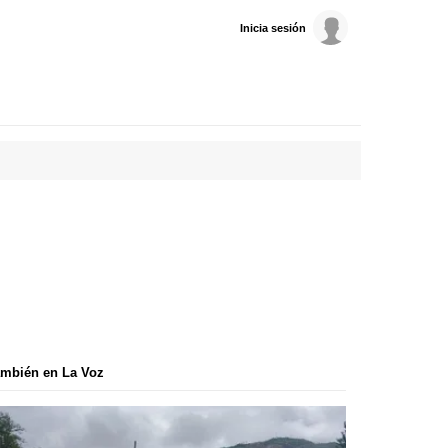
Inicia sesión
mbién en La Voz