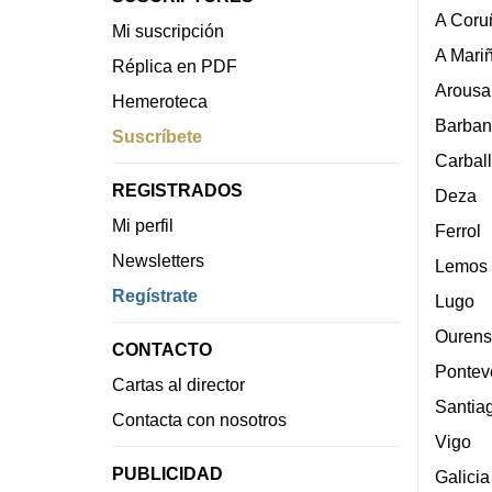
A Coru
Mi suscripción
A Mari
Réplica en PDF
Arousa
Hemeroteca
Barban
Suscríbete
Carbal
REGISTRADOS
Deza
Mi perfil
Ferrol
Newsletters
Lemos
Regístrate
Lugo
Ourens
CONTACTO
Pontev
Cartas al director
Santia
Contacta con nosotros
Vigo
PUBLICIDAD
Galicia