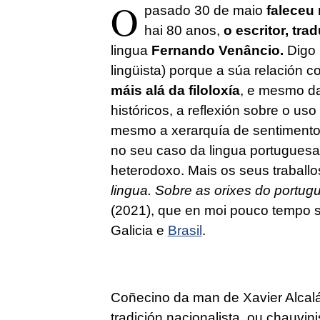
O
pasado 30 de maio
faleceu 
hai 80 anos,
o escritor, tra
lingua
Fernando Venâncio.
Digo 
lingüista) porque a súa relación 
máis alá da filoloxía
, e mesmo da 
históricos, a reflexión sobre o us
mesmo a xerarquía de sentimentos
no seu caso da lingua portuguesa. 
heterodoxo. Mais os seus traballo
lingua. Sobre as orixes do portug
(2021), que en moi pouco tempo s
Galicia e
Brasil
.
Coñecino da man de Xavier Alcalá
tradición nacionalista, ou chauvin