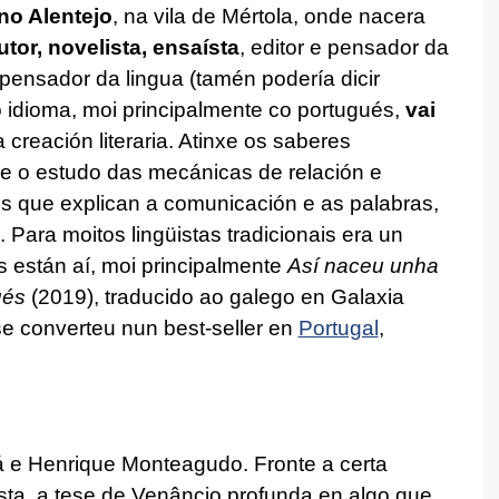
no Alentejo
, na vila de Mértola, onde nacera
dutor, novelista, ensaísta
, editor e pensador da
pensador da lingua (tamén podería dicir
co idioma, moi principalmente co portugués,
vai
creación literaria. Atinxe os saberes
o e o estudo das mecánicas de relación e
 que explican a comunicación e as palabras,
Para moitos lingüistas tradicionais era un
s están aí, moi principalmente
Así naceu unha
ués
(2019), traducido ao galego en Galaxia
e converteu nun best-seller en
Portugal
,
 e Henrique Monteagudo. Fronte a certa
ista, a tese de Venâncio profunda en algo que