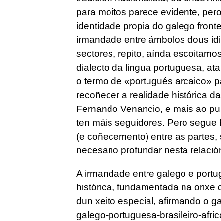
para moitos parece evidente, pero
identidade propia do galego front
irmandade entre ámbolos dous idi
sectores, repito, aínda escoitamo
dialecto da lingua portuguesa, at
o termo de «portugués arcaico» pa
recoñecer a realidade histórica d
Fernando Venancio, e mais ao pul
ten máis seguidores. Pero segue 
(e coñecemento) entre as partes, 
necesario profundar nesta relació
A irmandade entre galego e portu
histórica, fundamentada na orixe 
dun xeito especial, afirmando o g
galego-portuguesa-brasileiro-afri