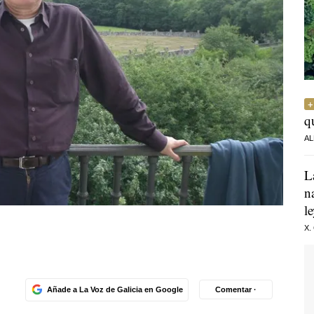
q
AL
L
n
l
X.
Añade a La Voz de Galicia en Google
Comentar ·