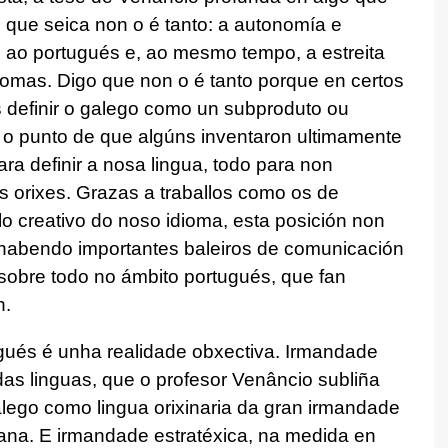
 que seica non o é tanto: a autonomía e
e ao portugués e, ao mesmo tempo, a estreita
omas. Digo que non o é tanto porque en certos
s definir o galego como un subproduto ou
a o punto de que algúns inventaron ultimamente
ra definir a nosa lingua, todo para non
as orixes. Grazas a traballos como os de
o creativo do noso idioma, esta posición non
habendo importantes baleiros de comunicación
sobre todo no ámbito portugués, que fan
n.
gués é unha realidade obxectiva. Irmandade
das linguas, que o profesor Venâncio subliña
alego como lingua orixinaria da gran irmandade
cana. E irmandade estratéxica, na medida en