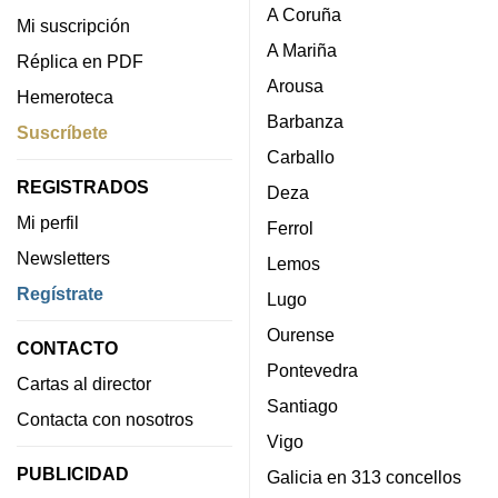
A Coruña
Mi suscripción
A Mariña
Réplica en PDF
Arousa
Hemeroteca
Barbanza
Suscríbete
Carballo
REGISTRADOS
Deza
Mi perfil
Ferrol
Newsletters
Lemos
Regístrate
Lugo
Ourense
CONTACTO
Pontevedra
Cartas al director
Santiago
Contacta con nosotros
Vigo
PUBLICIDAD
Galicia en 313 concellos