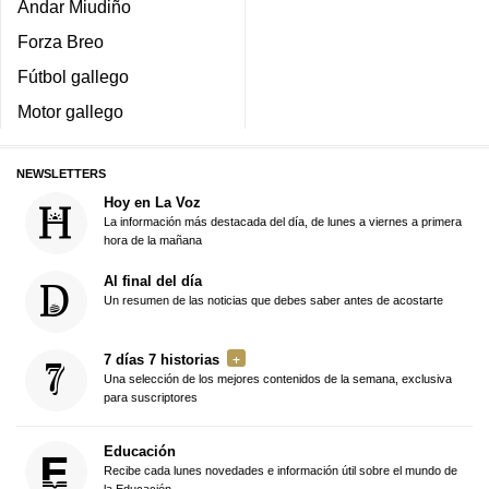
Andar Miudiño
Forza Breo
Fútbol gallego
Motor gallego
NEWSLETTERS
Hoy en La Voz
La información más destacada del día, de lunes a viernes a primera
hora de la mañana
Al final del día
Un resumen de las noticias que debes saber antes de acostarte
7 días 7 historias
Una selección de los mejores contenidos de la semana, exclusiva
para suscriptores
Educación
Recibe cada lunes novedades e información útil sobre el mundo de