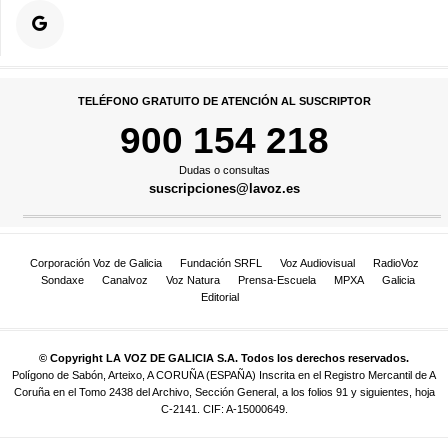
TELÉFONO GRATUITO DE ATENCIÓN AL SUSCRIPTOR
900 154 218
Dudas o consultas
suscripciones@lavoz.es
Corporación Voz de Galicia
Fundación SRFL
Voz Audiovisual
RadioVoz
Sondaxe
Canalvoz
Voz Natura
Prensa-Escuela
MPXA
Galicia
Editorial
© Copyright LA VOZ DE GALICIA S.A. Todos los derechos reservados.
Polígono de Sabón, Arteixo, A CORUÑA (ESPAÑA) Inscrita en el Registro Mercantil de A
Coruña en el Tomo 2438 del Archivo, Sección General, a los folios 91 y siguientes, hoja
C-2141. CIF: A-15000649.