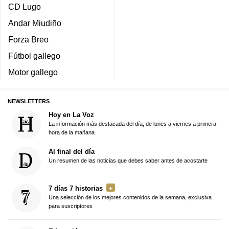
CD Lugo
Andar Miudiño
Forza Breo
Fútbol gallego
Motor gallego
NEWSLETTERS
Hoy en La Voz
La información más destacada del día, de lunes a viernes a primera
hora de la mañana
Al final del día
Un resumen de las noticias que debes saber antes de acostarte
7 días 7 historias
Una selección de los mejores contenidos de la semana, exclusiva
para suscriptores