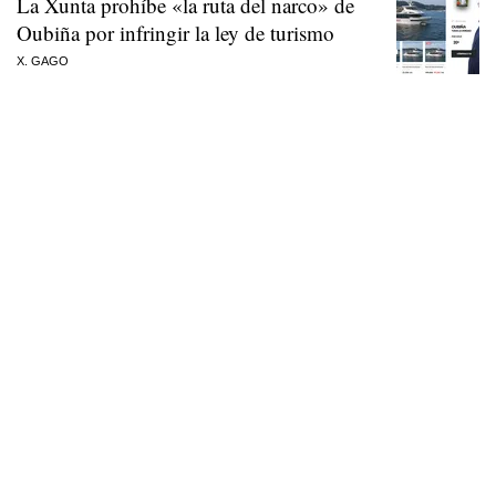
La Xunta prohíbe «la ruta del narco» de
Oubiña por infringir la ley de turismo
X. GAGO