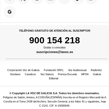
TELÉFONO GRATUITO DE ATENCIÓN AL SUSCRIPTOR
900 154 218
Dudas o consultas
suscripciones@lavoz.es
Corporación Voz de Galicia
Fundación SRFL
Voz Audiovisual
RadioVoz
Sondaxe
Canalvoz
Voz Natura
Prensa-Escuela
MPXA
Galicia
Editorial
© Copyright LA VOZ DE GALICIA S.A. Todos los derechos reservados.
Polígono de Sabón, Arteixo, A CORUÑA (ESPAÑA) Inscrita en el Registro Mercantil de A
Coruña en el Tomo 2438 del Archivo, Sección General, a los folios 91 y siguientes, hoja
C-2141. CIF: A-15000649.