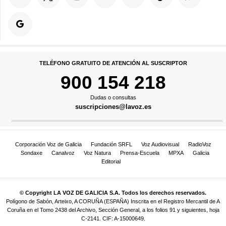
TELÉFONO GRATUITO DE ATENCIÓN AL SUSCRIPTOR
900 154 218
Dudas o consultas
suscripciones@lavoz.es
Corporación Voz de Galicia
Fundación SRFL
Voz Audiovisual
RadioVoz
Sondaxe
Canalvoz
Voz Natura
Prensa-Escuela
MPXA
Galicia
Editorial
© Copyright LA VOZ DE GALICIA S.A. Todos los derechos reservados.
Polígono de Sabón, Arteixo, A CORUÑA (ESPAÑA) Inscrita en el Registro Mercantil de A
Coruña en el Tomo 2438 del Archivo, Sección General, a los folios 91 y siguientes, hoja
C-2141. CIF: A-15000649.