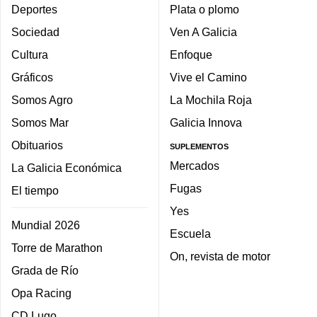
Deportes
Plata o plomo
Sociedad
Ven A Galicia
Cultura
Enfoque
Gráficos
Vive el Camino
Somos Agro
La Mochila Roja
Somos Mar
Galicia Innova
Obituarios
SUPLEMENTOS
Mercados
La Galicia Económica
Fugas
El tiempo
Yes
Mundial 2026
Escuela
Torre de Marathon
On, revista de motor
Grada de Río
Opa Racing
CD Lugo