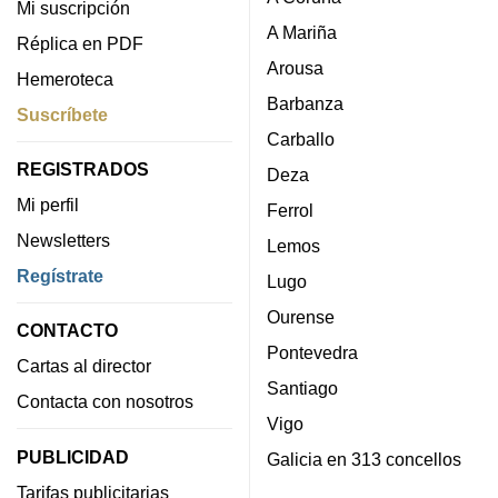
Mi suscripción
A Mariña
Réplica en PDF
Arousa
Hemeroteca
Barbanza
Suscríbete
Carballo
REGISTRADOS
Deza
Mi perfil
Ferrol
Newsletters
Lemos
Regístrate
Lugo
Ourense
CONTACTO
Pontevedra
Cartas al director
Santiago
Contacta con nosotros
Vigo
PUBLICIDAD
Galicia en 313 concellos
Tarifas publicitarias