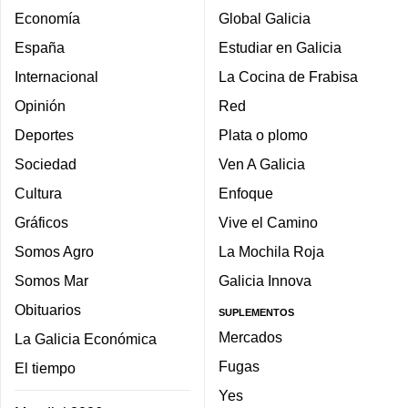
Economía
Global Galicia
España
Estudiar en Galicia
Internacional
La Cocina de Frabisa
Opinión
Red
Deportes
Plata o plomo
Sociedad
Ven A Galicia
Cultura
Enfoque
Gráficos
Vive el Camino
Somos Agro
La Mochila Roja
Somos Mar
Galicia Innova
Obituarios
SUPLEMENTOS
Mercados
La Galicia Económica
Fugas
El tiempo
Yes