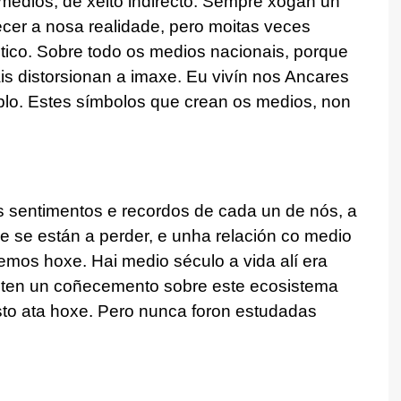
dios, de xeito indirecto. Sempre xogan un
ñecer a nosa realidade, pero moitas veces
ico. Sobre todo os medios nacionais, porque
is distorsionan a imaxe. Eu vivín nos Ancares
plo. Estes símbolos que crean os medios, non
os sentimentos e recordos de cada un de nós, a
e se están a perder, e unha relación co medio
temos hoxe. Hai medio século a vida alí era
l ten un coñecemento sobre este ecosistema
sto ata hoxe. Pero nunca foron estudadas