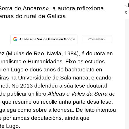
«
Serra de Ancares», a autora reflexiona
O.
emas do rural de Galicia
Añade a La Voz de Galicia en Google
Comentar ·
 (Murias de Rao, Navia, 1984), é doutora en
ornalismo e Humanidades. Fixo os estudos
ou en Lugo e dous anos de bacharelato en
eiras na Universidade de Salamanca, e cando
Uned. No 2013 defendeu a súa tese doutoral
e publicar un libro
Aldeas e Vales da Serra de
, que resume ou recolle unha parte desa tese.
e galega como sobre a leonesa. De feito intentou
e por ambas deputacións, aínda que
 de Lugo.