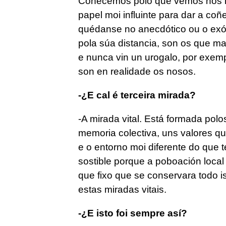
Coñecemos polo que vemos nos me
papel moi influinte para dar a co
quédanse no anecdótico ou o exót
pola súa distancia, son os que ma
e nunca vin un urogalo, por exem
son en realidade os nosos.
-¿E cal é terceira mirada?
-A mirada vital. Está formada pol
memoria colectiva, uns valores qu
e o entorno moi diferente do que 
sostible porque a poboación loca
que fixo que se conservara todo i
estas miradas vitais.
-¿E isto foi sempre así?