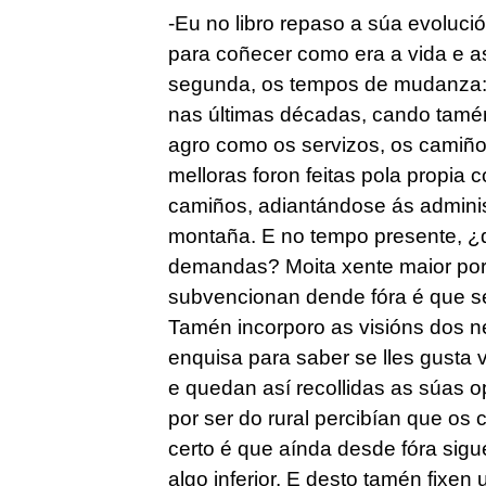
-Eu no libro repaso a súa evoluci
para coñecer como era a vida e a
segunda, os tempos de mudanza: o
nas últimas décadas, cando tamén
agro como os servizos, os camiño
melloras foron feitas pola propia
camiños, adiantándose ás adminis
montaña. E no tempo presente, ¿q
demandas? Moita xente maior por
subvencionan dende fóra é que se 
Tamén incorporo as visións dos n
enquisa para saber se lles gusta vi
e quedan así recollidas as súas o
por ser do rural percibían que o
certo é que aínda desde fóra sig
algo inferior. E desto tamén fixen u