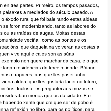
ón en tres partes. Primeiro, os tempos pasados,
s paisaxes a mediados do século pasado. A
 éxodo rural que foi baleirando estas aldeas
 se foron modernizando, tanto as labores do
s ou as traídas de augas. Moitas destas
 comunidade veciñal, como as pontes e os
tracións, que daquela xa volveran as costas á
uen vive aquí e cales son as súas
 exemplo non quere marchar da casa, e o que
fagan residencias da terceira idade. Bótana.
enos e rapaces, aos que lles pasei unha
vir na aldea, que lles gustaría facer no futuro,
pinións. Incluso lles preguntei aos mozos se
s consideraban menos que os da cidade. E o
ue habendo xente que cre que ser de pobo é
nha reflexión no libro, para os políticos, para