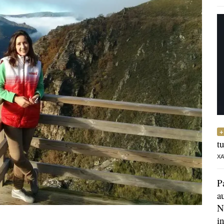
t
XA
P
a
N
i