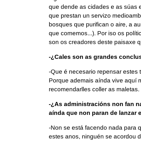
que dende as cidades e as súas es
que prestan un servizo medioambie
bosques que purifican o aire, a a
que comemos...). Por iso os polít
son os creadores deste paisaxe q
-¿Cales son as grandes conclus
-Que é necesario repensar estes 
Porque ademais aínda vive aquí m
recomendarlles coller as maletas.
-¿As administracións non fan na
aínda que non paran de lanzar 
-Non se está facendo nada para q
estes anos, ninguén se acordou d