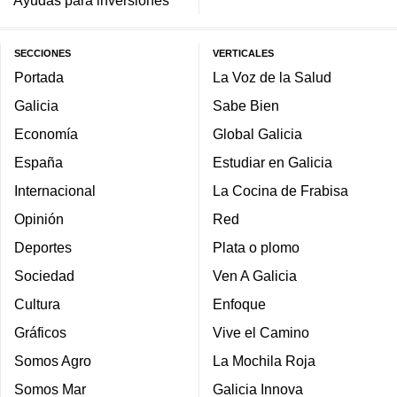
Ayudas para inversiones
SECCIONES
VERTICALES
Portada
La Voz de la Salud
Galicia
Sabe Bien
Economía
Global Galicia
España
Estudiar en Galicia
Internacional
La Cocina de Frabisa
Opinión
Red
Deportes
Plata o plomo
Sociedad
Ven A Galicia
Cultura
Enfoque
Gráficos
Vive el Camino
Somos Agro
La Mochila Roja
Somos Mar
Galicia Innova