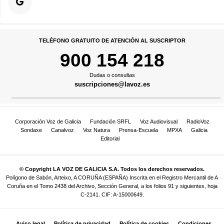
TELÉFONO GRATUITO DE ATENCIÓN AL SUSCRIPTOR
900 154 218
Dudas o consultas
suscripciones@lavoz.es
Corporación Voz de Galicia
Fundación SRFL
Voz Audiovisual
RadioVoz
Sondaxe
Canalvoz
Voz Natura
Prensa-Escuela
MPXA
Galicia
Editorial
© Copyright LA VOZ DE GALICIA S.A. Todos los derechos reservados.
Polígono de Sabón, Arteixo, A CORUÑA (ESPAÑA) Inscrita en el Registro Mercantil de A
Coruña en el Tomo 2438 del Archivo, Sección General, a los folios 91 y siguientes, hoja
C-2141. CIF: A-15000649.
Aviso legal
Política de privacidad
Política de cookies
Condiciones