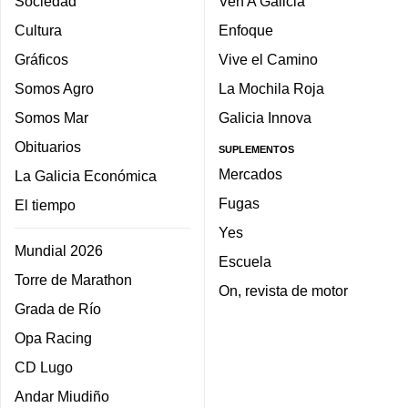
Sociedad
Ven A Galicia
Cultura
Enfoque
Gráficos
Vive el Camino
Somos Agro
La Mochila Roja
Somos Mar
Galicia Innova
Obituarios
SUPLEMENTOS
Mercados
La Galicia Económica
Fugas
El tiempo
Yes
Mundial 2026
Escuela
Torre de Marathon
On, revista de motor
Grada de Río
Opa Racing
CD Lugo
Andar Miudiño