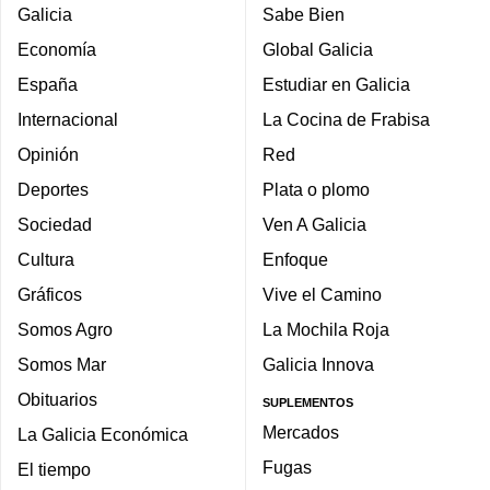
Galicia
Sabe Bien
Economía
Global Galicia
España
Estudiar en Galicia
Internacional
La Cocina de Frabisa
Opinión
Red
Deportes
Plata o plomo
Sociedad
Ven A Galicia
Cultura
Enfoque
Gráficos
Vive el Camino
Somos Agro
La Mochila Roja
Somos Mar
Galicia Innova
Obituarios
SUPLEMENTOS
Mercados
La Galicia Económica
Fugas
El tiempo