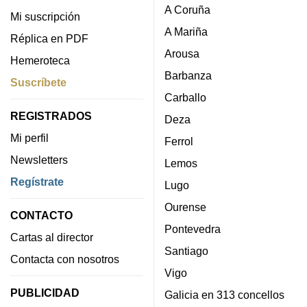
A Coruña
Mi suscripción
A Mariña
Réplica en PDF
Arousa
Hemeroteca
Barbanza
Suscríbete
Carballo
REGISTRADOS
Deza
Mi perfil
Ferrol
Newsletters
Lemos
Regístrate
Lugo
Ourense
CONTACTO
Pontevedra
Cartas al director
Santiago
Contacta con nosotros
Vigo
PUBLICIDAD
Galicia en 313 concellos