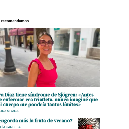
e recomendamos
va Díaz tiene síndrome de Sjögren: «Antes
e enfermar era triatleta, nunca imaginé que
i cuerpo me pondría tantos límites»
URA MIYARA
Engorda más la fruta de verano?
CÍA CANCELA