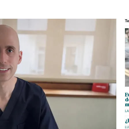
T
E
d
m
LA
¿
LU