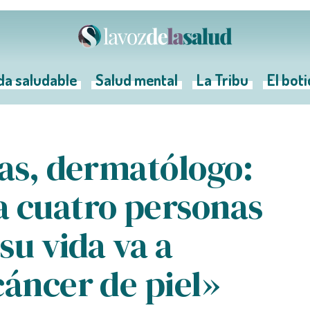
da saludable
Salud mental
La Tribu
El bot
ias, dermatólogo:
a cuatro personas
 su vida va a
cáncer de piel»