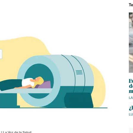
T
E
d
m
LA
¿
LU
 | La Voz de la Salud