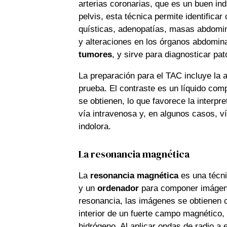
arterias coronarias, que es un buen in
pelvis, esta técnica permite identificar
quísticas, adenopatías, masas abdomin
y alteraciones en los órganos abdomin
tumores
, y sirve para diagnosticar pa
La preparación para el TAC incluye la 
prueba. El contraste es un líquido com
se obtienen, lo que favorece la interpr
vía intravenosa y, en algunos casos, ví
indolora.
La resonancia magnética
La
resonancia magnética
es una técni
y un
ordenador
para componer imágenes
resonancia, las imágenes se obtienen c
interior de un fuerte campo magnético,
hidrógeno. Al aplicar ondas de radio 