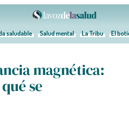
da saludable
Salud mental
La Tribu
El bot
ancia magnética:
 qué se