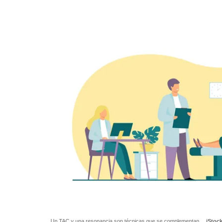
Un TAC y una resonancia son técnicas que se complementan.
iStock