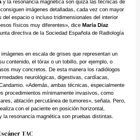
a
y la resonancia magnética son quizá las técnicas de
 consiguen imágenes detalladas, cada vez con mayor
 del espacio o incluso tridimensionales del interior
esos físicos muy diferentes», dice
María Díaz
junta directiva de la Sociedad Española de Radiología
n imágenes en escala de grises que representan un
 contenido, el tórax o un tobillo, por ejemplo, o
 casos muy concretos. De esta manera los radiólogos
ermedades neurológicas, digestivas, cardíacas,
z Candamio. «Además, ambas técnicas, especialmente
les procedimientos mínimamente invasivos, como
lares, ablación percutánea de tumores», señala. Pero,
aliza con el paciente en posición horizontal,
 y la resonancia magnética son pruebas distintas.
Escáner TAC