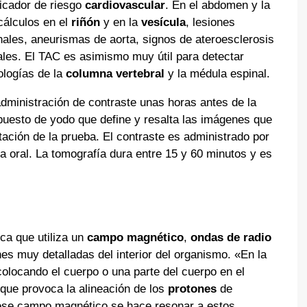
dicador de riesgo
cardiovascular
. En el abdomen y la
 cálculos en el
riñón
y en la
vesícula
, lesiones
ales, aneurismas de aorta, signos de ateroesclerosis
ales. El TAC es asimismo muy útil para detectar
tologías de la
columna vertebral
y la médula espinal.
administración de contraste unas horas antes de la
puesto de yodo que define y resalta las imágenes que
etación de la prueba. El contraste es administrado por
a oral. La tomografía dura entre 15 y 60 minutos y es
ca que utiliza un
campo magnético
,
ondas de radio
 muy detalladas del interior del organismo. «En la
olocando el cuerpo o una parte del cuerpo en el
 que provoca la alineación de los
protones
de
a ese campo magnético se hace resonar a estos