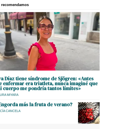
e recomendamos
va Díaz tiene síndrome de Sjögren: «Antes
e enfermar era triatleta, nunca imaginé que
i cuerpo me pondría tantos límites»
URA MIYARA
Engorda más la fruta de verano?
CÍA CANCELA