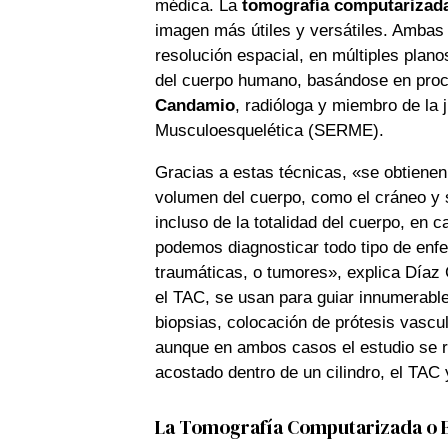
médica. La
tomografía computarizad
imagen más útiles y versátiles. Ambas
resolución espacial, en múltiples planos
del cuerpo humano, basándose en proc
Candamio
, radióloga y miembro de la 
Musculoesquelética (SERME).
Gracias a estas técnicas, «se obtiene
volumen del cuerpo, como el cráneo y su
incluso de la totalidad del cuerpo, en
podemos diagnosticar todo tipo de enf
traumáticas, o tumores», explica Día
el TAC, se usan para guiar innumerab
biopsias, colocación de prótesis vascu
aunque en ambos casos el estudio se re
acostado dentro de un cilindro, el TAC
La Tomografía Computarizada o 