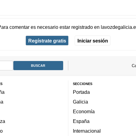
Para comentar es necesario
estar registrado
en
lavozdegalicia.
Regístrate gratis
Iniciar sesión
Ca
ES
SECCIONES
ña
Portada
ña
Galicia
Economía
za
España
lo
Internacional