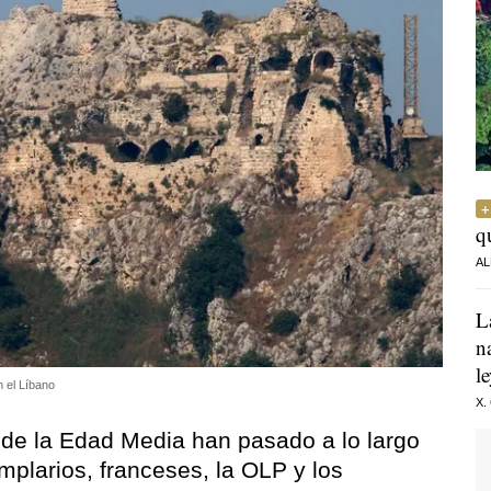
q
AL
L
n
l
n el Líbano
X.
r de la Edad Media han pasado a lo largo
emplarios, franceses, la OLP y los