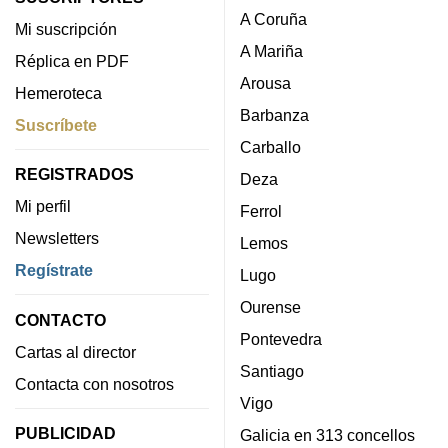
A Coruña
Mi suscripción
A Mariña
Réplica en PDF
Arousa
Hemeroteca
Barbanza
Suscríbete
Carballo
REGISTRADOS
Deza
Mi perfil
Ferrol
Newsletters
Lemos
Regístrate
Lugo
Ourense
CONTACTO
Pontevedra
Cartas al director
Santiago
Contacta con nosotros
Vigo
PUBLICIDAD
Galicia en 313 concellos