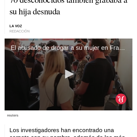
su hija desnuda
LA VOZ
REDACCIÓN
El acusado de drogar a su mujer en Francia para que la violasen más de 70 desconocidos también grababa a su hija desnuda
0
reuters
seconds
of
1
Los investigadores han encontrado una
minute,
2