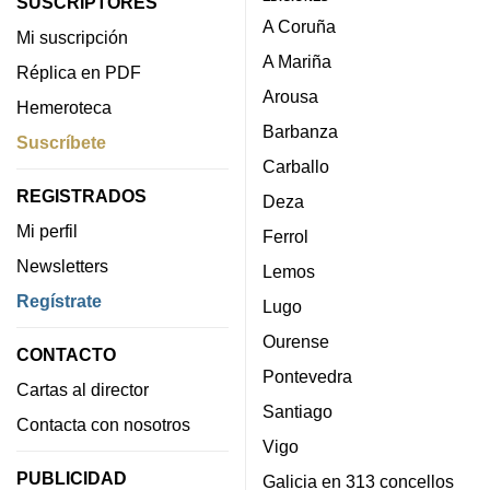
SUSCRIPTORES
A Coruña
Mi suscripción
A Mariña
Réplica en PDF
Arousa
Hemeroteca
Barbanza
Suscríbete
Carballo
REGISTRADOS
Deza
Mi perfil
Ferrol
Newsletters
Lemos
Regístrate
Lugo
Ourense
CONTACTO
Pontevedra
Cartas al director
Santiago
Contacta con nosotros
Vigo
PUBLICIDAD
Galicia en 313 concellos