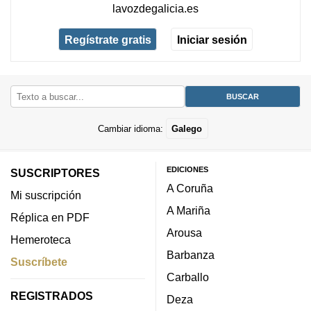
lavozdegalicia.es
Regístrate gratis
Iniciar sesión
Cambiar idioma:
Galego
EDICIONES
SUSCRIPTORES
A Coruña
Mi suscripción
A Mariña
Réplica en PDF
Arousa
Hemeroteca
Barbanza
Suscríbete
Carballo
REGISTRADOS
Deza