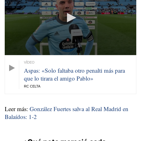
minute,
38
seconds
Aspas: «Solo faltaba otro penalti más para
que lo tirara el amigo Pablo»
RC CELTA
Leer más:
González Fuertes salva al Real Madrid en
Balaídos: 1-2