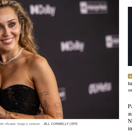
t
XA
P
a
N
 de «Avatar: fuego y ceniza»
JILL CONNELLY | EFE
i