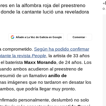
«
res en la alfombra roja del preestreno
O.
 donde la cantante lució una reveladora
Añade a La Voz de Galicia en Google
Comentar ·
a comprometido.
Según ha podido confirmar
tante la revista
People
, la artista de 33 años
 el baterista
Maxx Morando
, de 24 años. Los
uando ambos acudieron al preestreno de
presumió de un llamativo
anillo de
nas imágenes que no tardaron en desatar los
 ambos, que podría llegar muy pronto.
confirmado personalmente, deslumbró no solo