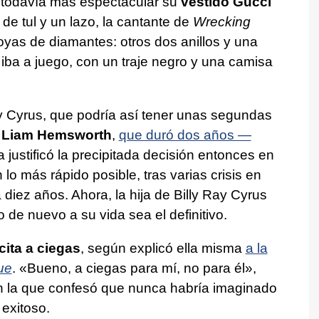
er todavía más espectacular su
vestido Gucci
 de tul y un lazo, la cantante de
Wrecking
as de diamantes: otros dos anillos y una
l iba a juego, con un traje negro y una camisa
y Cyrus, que podría así tener unas segundas
n Liam Hemsworth
,
que duró dos años —
ta justificó la precipitada decisión entonces en
 lo más rápido posible, tras varias crisis en
 diez años. Ahora, la hija de Billy Ray Cyrus
de nuevo a su vida sea el definitivo.
cita a ciegas
, según explicó ella misma
a la
ue
. «Bueno, a ciegas para mí, no para él»,
en la que confesó que nunca habría imaginado
 exitoso.