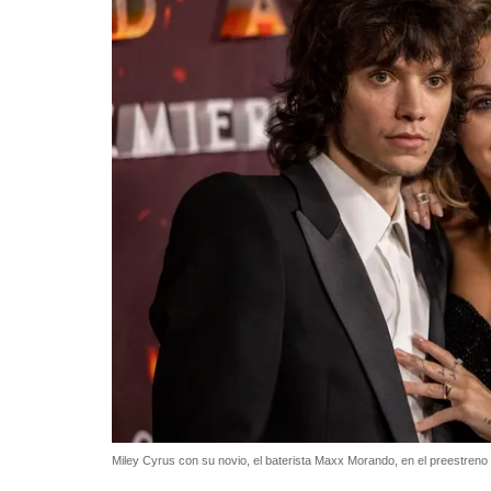
Miley Cyrus con su novio, el baterista Maxx Morando, en el preestreno