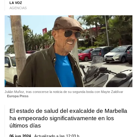
LA VOZ
AGENCIAS
Julián Muñoz, tras conocerse la noticia de su segunda boda con Mayte Zaldívar
Europa Press
El estado de salud del exalcalde de Marbella
ha empeorado significativamente en los
últimos días
06 jun 2024
. Actualizado a las 12:03 h.