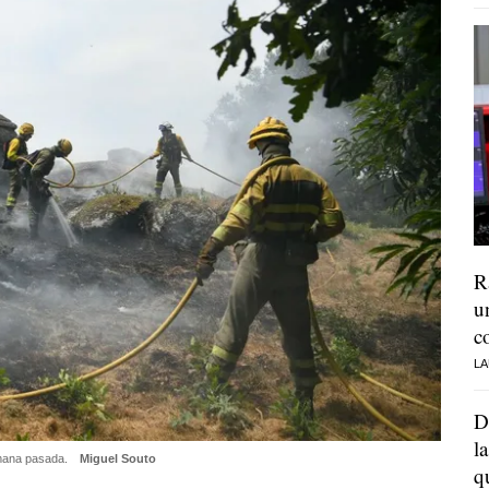
R
u
c
LA
D
l
semana pasada.
Miguel Souto
q