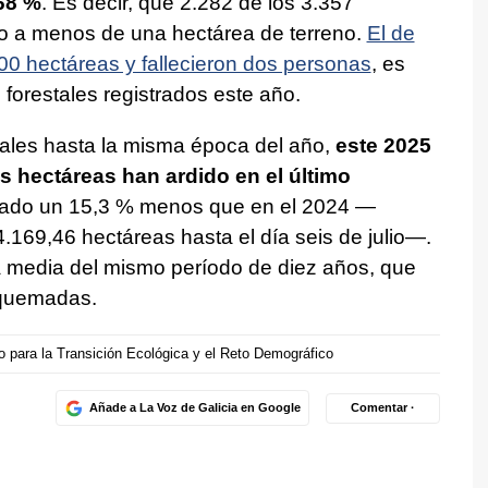
68 %
. Es decir, que 2.282 de los 3.357
do a menos de una hectárea de terreno.
El de
000 hectáreas y fallecieron dos personas
, es
forestales registrados este año.
ales hasta la misma época del año,
este 2025
s hectáreas han ardido en el último
mado un 15,3 % menos que en el 2024 —
.169,46 hectáreas hasta el día seis de julio—.
a media del mismo período de diez años, que
 quemadas.
io para la Transición Ecológica y el Reto Demográfico
Añade a La Voz de Galicia en Google
Comentar ·