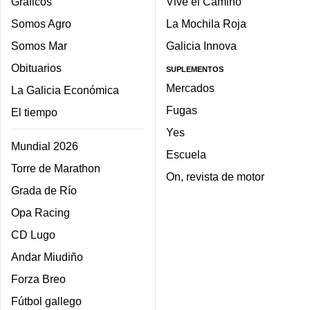
Gráficos
Vive el Camino
Somos Agro
La Mochila Roja
Somos Mar
Galicia Innova
Obituarios
SUPLEMENTOS
Mercados
La Galicia Económica
Fugas
El tiempo
Yes
Mundial 2026
Escuela
Torre de Marathon
On, revista de motor
Grada de Río
Opa Racing
CD Lugo
Andar Miudiño
Forza Breo
Fútbol gallego