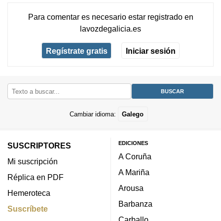
Para comentar es necesario
estar registrado
en
lavozdegalicia.es
Regístrate gratis
Iniciar sesión
Cambiar idioma:
Galego
EDICIONES
SUSCRIPTORES
A Coruña
Mi suscripción
A Mariña
Réplica en PDF
Arousa
Hemeroteca
Barbanza
Suscríbete
Carballo