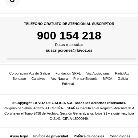
TELÉFONO GRATUITO DE ATENCIÓN AL SUSCRIPTOR
900 154 218
Dudas o consultas
suscripciones@lavoz.es
Corporación Voz de Galicia
Fundación SRFL
Voz Audiovisual
RadioVoz
Sondaxe
Canalvoz
Voz Natura
Prensa-Escuela
MPXA
Galicia
Editorial
© Copyright LA VOZ DE GALICIA S.A. Todos los derechos reservados.
Polígono de Sabón, Arteixo, A CORUÑA (ESPAÑA) Inscrita en el Registro Mercantil de A
Coruña en el Tomo 2438 del Archivo, Sección General, a los folios 91 y siguientes, hoja
C-2141. CIF: A-15000649.
Aviso legal
Política de privacidad
Política de cookies
Condiciones