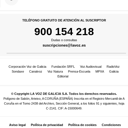
TELÉFONO GRATUITO DE ATENCIÓN AL SUSCRIPTOR
900 154 218
Dudas o consultas
suscripciones@lavoz.es
Corporación Voz de Galicia
Fundación SRFL
Voz Audiovisual
RadioVoz
Sondaxe
Canalvoz
Voz Natura
Prensa-Escuela
MPXA
Galicia
Editorial
© Copyright LA VOZ DE GALICIA S.A. Todos los derechos reservados.
Polígono de Sabón, Arteixo, A CORUÑA (ESPAÑA) Inscrita en el Registro Mercantil de A
Coruña en el Tomo 2438 del Archivo, Sección General, a los folios 91 y siguientes, hoja
C-2141. CIF: A-15000649.
Aviso legal
Política de privacidad
Política de cookies
Condiciones