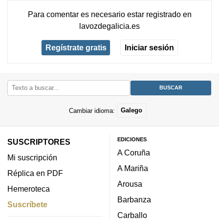
Para comentar es necesario
estar registrado
en
lavozdegalicia.es
Regístrate gratis
Iniciar sesión
Cambiar idioma:
Galego
EDICIONES
SUSCRIPTORES
A Coruña
Mi suscripción
A Mariña
Réplica en PDF
Arousa
Hemeroteca
Barbanza
Suscríbete
Carballo