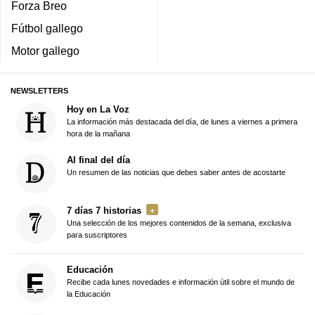
Forza Breo
Fútbol gallego
Motor gallego
NEWSLETTERS
Hoy en La Voz
La información más destacada del día, de lunes a viernes a primera
hora de la mañana
Al final del día
Un resumen de las noticias que debes saber antes de acostarte
7 días 7 historias
Una selección de los mejores contenidos de la semana, exclusiva
para suscriptores
Educación
Recibe cada lunes novedades e información útil sobre el mundo de
la Educación