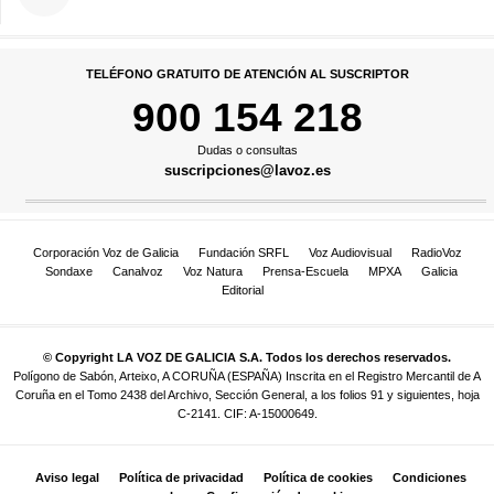
TELÉFONO GRATUITO DE ATENCIÓN AL SUSCRIPTOR
900 154 218
Dudas o consultas
suscripciones@lavoz.es
Corporación Voz de Galicia
Fundación SRFL
Voz Audiovisual
RadioVoz
Sondaxe
Canalvoz
Voz Natura
Prensa-Escuela
MPXA
Galicia
Editorial
© Copyright LA VOZ DE GALICIA S.A. Todos los derechos reservados.
Polígono de Sabón, Arteixo, A CORUÑA (ESPAÑA) Inscrita en el Registro Mercantil de A
Coruña en el Tomo 2438 del Archivo, Sección General, a los folios 91 y siguientes, hoja
C-2141. CIF: A-15000649.
Aviso legal
Política de privacidad
Política de cookies
Condiciones