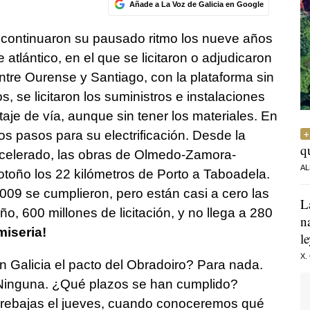
Añade a La Voz de Galicia en Google
10 continuaron su pausado ritmo los nueve años
 atlántico, en el que se licitaron o adjudicaron
ntre Ourense y Santiago, con la plataforma sin
s, se licitaron los suministros e instalaciones
aje de vía, aunque sin tener los materiales. En
os pasos para su electrificación. Desde la
q
acelerado, las obras de Olmedo-Zamora-
AL
 otoño los 22 kilómetros de Porto a Taboadela.
2009 se cumplieron, pero están casi a cero las
L
o, 600 millones de licitación, y no llega a 280
n
miseria!
l
X.
 Galicia el pacto del Obradoiro? Para nada.
Ninguna. ¿Qué plazos se han cumplido?
rebajas el jueves, cuando conoceremos qué