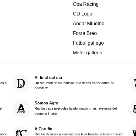
Opa Racing
CD Lugo
Andar Miudiño
Forza Breo
Fútbol gallego
Motor gallego
Al final del día
nes a
Un resumen de las noticias que debes saber antes de
acostarte
Somos Agro
el
Recibe cada miércoles la información más relevante del
sector primario
A Coruña
sobre
Recibe de lunes a viernes toda la actualidad y la información