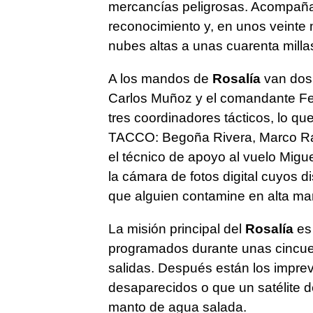
mercancías peligrosas. Acompaña
reconocimiento y, en unos veinte
nubes altas a unas cuarenta millas
A los mandos de
Rosalía
van dos 
Carlos Muñoz y el comandante Fer
tres coordinadores tácticos, lo q
TACCO: Begoña Rivera, Marco Ra
el técnico de apoyo al vuelo Mig
la cámara de fotos digital cuyos 
que alguien contamine en alta mar
La misión principal del
Rosalía
es 
programados durante unas cincue
salidas. Después están los impre
desaparecidos o que un satélite 
manto de agua salada.