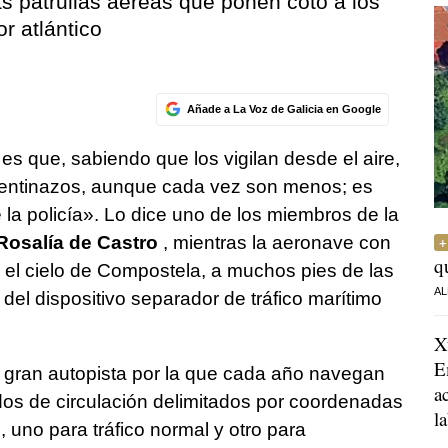
as patrullas aéreas que ponen coto a los
r atlántico
Añade a La Voz de Galicia en Google
s que, sabiendo que los vigilan desde el aire,
entinazos, aunque cada vez son menos; es
la policía». Lo dice uno de los miembros de la
Rosalía de Castro
, mientras la aeronave con
q
 el cielo de Compostela, a muchos pies de las
AL
l dispositivo separador de tráfico marítimo
X
E
a gran autopista por la que cada año navegan
a
dos de circulación delimitados por coordenadas
l
, uno para tráfico normal y otro para