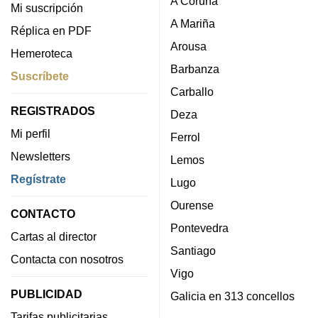
A Coruña
Mi suscripción
A Mariña
Réplica en PDF
Arousa
Hemeroteca
Barbanza
Suscríbete
Carballo
REGISTRADOS
Deza
Mi perfil
Ferrol
Newsletters
Lemos
Regístrate
Lugo
Ourense
CONTACTO
Pontevedra
Cartas al director
Santiago
Contacta con nosotros
Vigo
PUBLICIDAD
Galicia en 313 concellos
Tarifas publicitarias