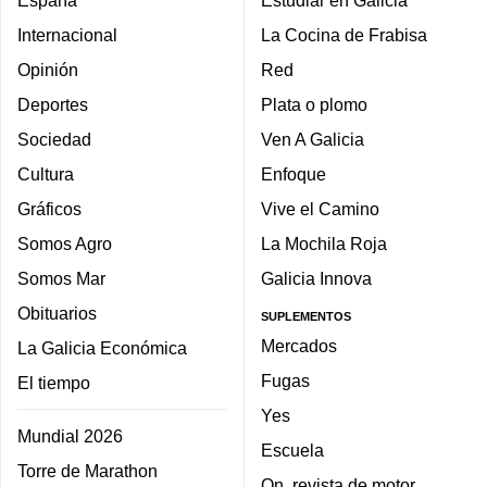
España
Estudiar en Galicia
Internacional
La Cocina de Frabisa
Opinión
Red
Deportes
Plata o plomo
Sociedad
Ven A Galicia
Cultura
Enfoque
Gráficos
Vive el Camino
Somos Agro
La Mochila Roja
Somos Mar
Galicia Innova
Obituarios
SUPLEMENTOS
Mercados
La Galicia Económica
Fugas
El tiempo
Yes
Mundial 2026
Escuela
Torre de Marathon
On, revista de motor