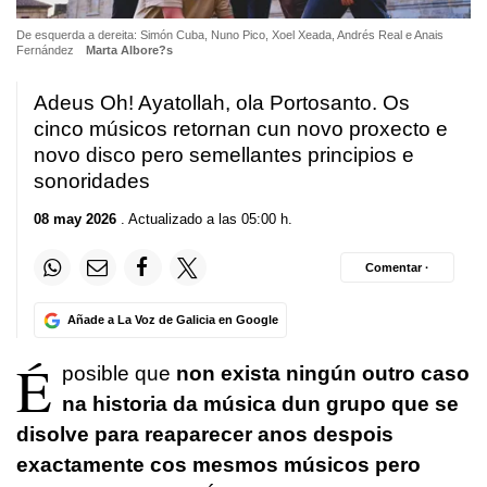
De esquerda a dereita: Simón Cuba, Nuno Pico, Xoel Xeada, Andrés Real e Anais
Fernández
Marta Albore?s
Adeus Oh! Ayatollah, ola Portosanto. Os
cinco músicos retornan cun novo proxecto e
novo disco pero semellantes principios e
sonoridades
08 may 2026
. Actualizado a las 05:00 h.
Comentar ·
Añade a La Voz de Galicia en Google
É
posible que
non exista ningún outro caso
na historia da música dun grupo que se
disolve para reaparecer anos despois
exactamente cos mesmos músicos pero