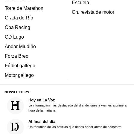
Escuela
Torre de Marathon
On, revista de motor
Grada de Río
Opa Racing
CD Lugo
Andar Miudiño
Forza Breo
Fútbol gallego
Motor gallego
NEWSLETTERS
Hoy en La Voz
La información más destacada del día, de lunes a viernes a primera
hora de la mañana
Al final del día
Un resumen de las noticias que debes saber antes de acostarte