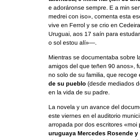
e adoráronse sempre. E a min se
medrei con iso
», comenta esta esc
vive en Ferrol y se crio en Cedei
Uruguai, aos 17 saín para estudar 
o sol estou alí
»—.
Mientras se documentaba sobre la 
amigos del que teñen 90 anos
», 
no solo de su familia, que recoge e
de su pueblo
(desde mediados de
en la vida de su padre.
La novela y un avance del docum
este viernes en el auditorio munic
arropada por dos escritores «
moi 
uruguaya Mercedes Rosende y el