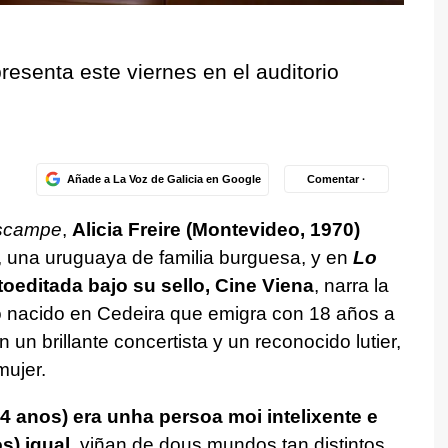
resenta este viernes en el auditorio
Añade a La Voz de Galicia en Google
Comentar ·
escampe
,
Alicia Freire (Montevideo, 1970)
e, una uruguaya de familia burguesa, y en
Lo
utoeditada bajo su sello, Cine Viena
, narra la
o nacido en Cedeira que emigra con 18 años a
un brillante concertista y un reconocido lutier,
mujer.
4 anos) era unha persoa moi intelixente e
s) igual
, viñan de dous mundos tan distintos...