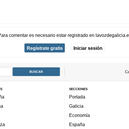
Para comentar es necesario
estar registrado
en
lavozdegalicia.
Regístrate gratis
Iniciar sesión
Ca
ES
SECCIONES
ña
Portada
ña
Galicia
Economía
za
España