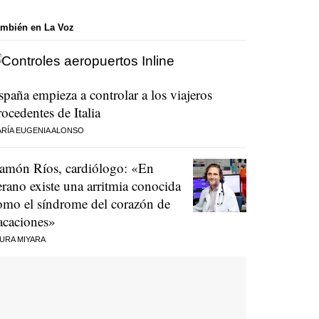
mbién en La Voz
spaña empieza a controlar a los viajeros
rocedentes de Italia
RÍA EUGENIA ALONSO
amón Ríos, cardiólogo: «En
erano existe una arritmia conocida
omo el síndrome del corazón de
acaciones»
URA MIYARA