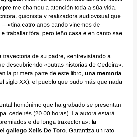
mpre me chamou a atención toda a súa vida,
ritora, guionista y realizadora audiovisual que
ra —«
tiña catro anos cando viñemos de
e traballar fóra, pero teño casa e en canto sae
trayectoria de su padre, «
entrevistando a
fue descubriendo «
outras historias de Cedeira
»,
n la primera parte de este libro,
una memoria
l siglo XX), el pueblo que pudo más que nada
ental homónimo que ha grabado se presentan
ipal cedeirés (20.00 horas). La autora estará
premiados e de longa traxectoria
»:
la
 gallego Xelís De Toro
. Garantiza un rato