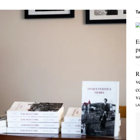
Ta
E
p
MA
R
v
c
v
LA