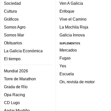
Sociedad
Ven A Galicia
Cultura
Enfoque
Gráficos
Vive el Camino
Somos Agro
La Mochila Roja
Somos Mar
Galicia Innova
Obituarios
SUPLEMENTOS
Mercados
La Galicia Económica
Fugas
El tiempo
Yes
Mundial 2026
Escuela
Torre de Marathon
On, revista de motor
Grada de Río
Opa Racing
CD Lugo
Andar Miudiño