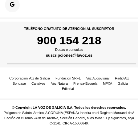
TELÉFONO GRATUITO DE ATENCIÓN AL SUSCRIPTOR
900 154 218
Dudas o consultas
suscripciones@lavoz.es
Corporación Voz de Galicia
Fundación SRFL
Voz Audiovisual
RadioVoz
Sondaxe
Canalvoz
Voz Natura
Prensa-Escuela
MPXA
Galicia
Editorial
© Copyright LA VOZ DE GALICIA S.A. Todos los derechos reservados.
Polígono de Sabón, Arteixo, A CORUÑA (ESPAÑA) Inscrita en el Registro Mercantil de A
Coruña en el Tomo 2438 del Archivo, Sección General, a los folios 91 y siguientes, hoja
C-2141. CIF: A-15000649.