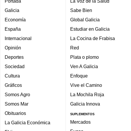
Portada
La Voz de la Salud
Galicia
Sabe Bien
Economía
Global Galicia
España
Estudiar en Galicia
Internacional
La Cocina de Frabisa
Opinión
Red
Deportes
Plata o plomo
Sociedad
Ven A Galicia
Cultura
Enfoque
Gráficos
Vive el Camino
Somos Agro
La Mochila Roja
Somos Mar
Galicia Innova
Obituarios
SUPLEMENTOS
Mercados
La Galicia Económica