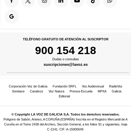
TELÉFONO GRATUITO DE ATENCIÓN AL SUSCRIPTOR
900 154 218
Dudas o consultas
suscripciones@lavoz.es
Corporación Voz de Galicia
Fundación SRFL
Voz Audiovisual
RadioVoz
Sondaxe
Canalvoz
Voz Natura
Prensa-Escuela
MPXA
Galicia
Editorial
© Copyright LA VOZ DE GALICIA S.A. Todos los derechos reservados.
Polígono de Sabón, Arteixo, A CORUÑA (ESPAÑA) Inscrita en el Registro Mercantil de A
Coruña en el Tomo 2438 del Archivo, Sección General, a los folios 91 y siguientes, hoja
C-2141. CIF: A-15000649.