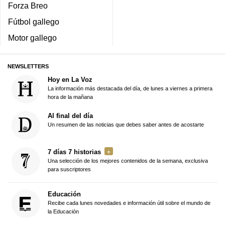
Forza Breo
Fútbol gallego
Motor gallego
NEWSLETTERS
Hoy en La Voz
La información más destacada del día, de lunes a viernes a primera
hora de la mañana
Al final del día
Un resumen de las noticias que debes saber antes de acostarte
7 días 7 historias
Una selección de los mejores contenidos de la semana, exclusiva
para suscriptores
Educación
Recibe cada lunes novedades e información útil sobre el mundo de
la Educación