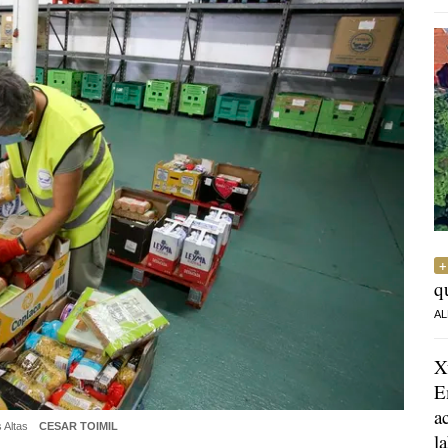
q
AL
X
E
a
s Altas
CESAR TOIMIL
l