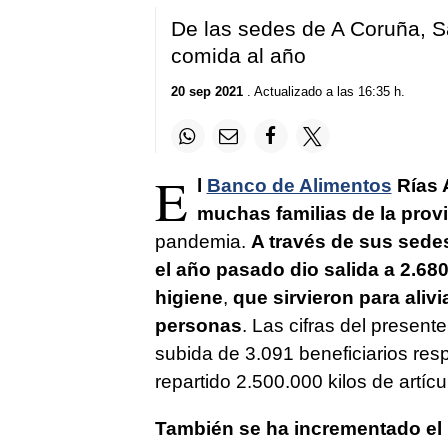
De las sedes de A Coruña, Sa
comida al año
20 sep 2021
. Actualizado a las 16:35 h.
E
l
Banco de Alimentos
Rías A
muchas familias de la prov
pandemia.
A través de sus sedes
el año pasado dio salida a 2.68
higiene
,
que sirvieron para alivi
personas
. Las cifras del presen
subida de 3.091 beneficiarios resp
repartido 2.500.000 kilos de artíc
También se ha incrementado el