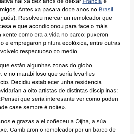
iativa hai xa dez anos de deixar
Francia
e
amigos. Antes xa pasara doce anos no
Brasil
rtugués). Resolveu mercar un remolcador que
ncesa e que acondicionou para facelo máis
á xente como era a vida no barco: puxeron
ño e empregaron pintura ecolóxica, entre outras
 volvelo respectuoso co medio.
s que están algunhas zonas do globo,
 e no marabilloso que sería levarlles
cto. Decidiu establecer unha residencia
idarían a oito artistas de distintas disciplinas:
. «Pensei que sería interesante ver como poden
onde case sempre é noite».
nos e grazas a el coñeceu a Oijha, a súa
iaxe. Cambiaron o remolcador por un barco de