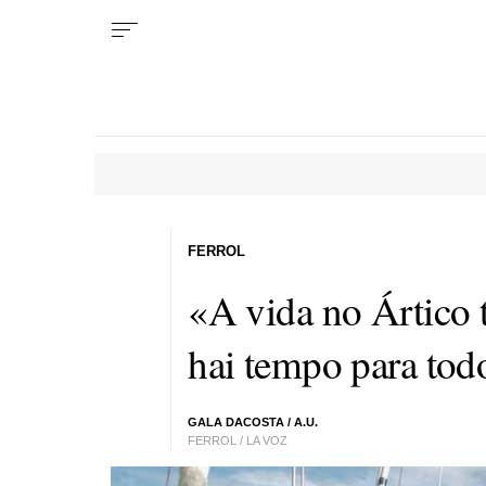
FERROL
«A vida no Ártico t
hai tempo para tod
GALA DACOSTA
/ A.U.
FERROL / LA VOZ