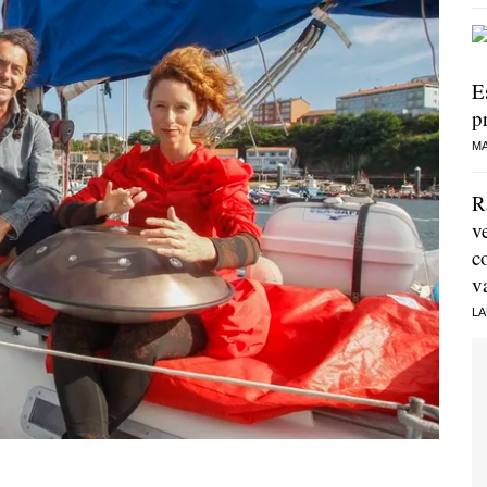
E
p
MA
R
v
c
v
LA