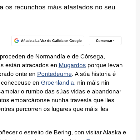
ata os recunchos máis afastados no seu
Añade a La Voz de Galicia en Google
Comentar ·
e proceden de Normandía e de Córsega,
as están atracados en
Mugardos
porque levan
ebrado onte en
Pontedeume
. A súa historia é
coñeceuse
en
Groenlandia
, nin máis nin
cambiar o rumbo das súas vidas e abandonar
tos embarcáronse nunha travesía que lles
ntres percorren os lugares que máis lles
ecer o estreito de Bering, con visitar Alaska e