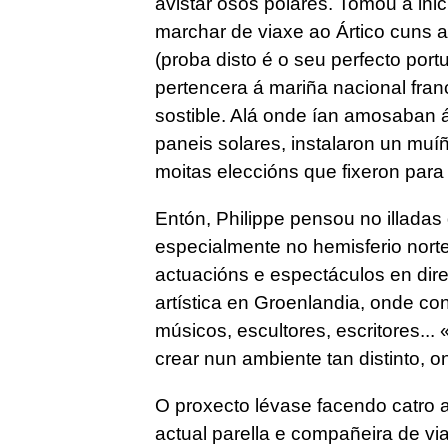
avistar osos polares. Tomou a inic
marchar de viaxe ao Ártico cuns 
(proba disto é o seu perfecto po
pertencera á mariña nacional fra
sostible. Alá onde ían amosaban 
paneis solares, instalaron un muí
moitas eleccións que fixeron para
Entón, Philippe pensou no illada
especialmente no hemisferio norte,
actuacións e espectáculos en dire
artística en Groenlandia, onde conv
músicos, escultores, escritores..
crear nun ambiente tan distinto, 
O proxecto lévase facendo catro a
actual parella e compañeira de v