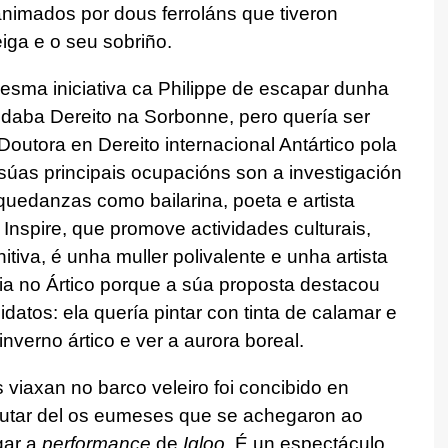
animados por dous ferroláns que tiveron
eiga e o seu sobriño.
esma iniciativa ca Philippe de escapar dunha
studaba Dereito na Sorbonne, pero quería ser
Doutora en Dereito internacional Antártico pola
súas principais ocupacións son a investigación
quedanzas como bailarina, poeta e artista
Inspire, que promove actividades culturais,
nitiva, é unha muller polivalente e unha artista
cia no Ártico porque a súa proposta destacou
atos: ela quería pintar con tinta de calamar e
inverno ártico e ver a aurora boreal.
viaxan no barco veleiro foi concibido en
frutar del os eumeses que se achegaron ao
gar a
performance
de
Igloo
. É un espectáculo