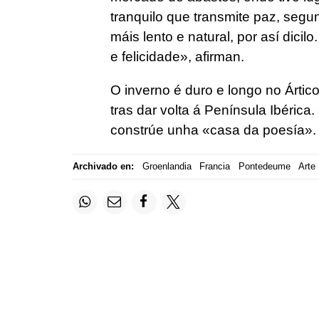
tranquilo que transmite paz, segun
máis lento e natural, por así dici
e felicidade», afirman.
O inverno é duro e longo no Ártico
tras dar volta á Península Ibéric
constrúe unha «casa da poesía».
Archivado en:
Groenlandia
Francia
Pontedeume
Arte